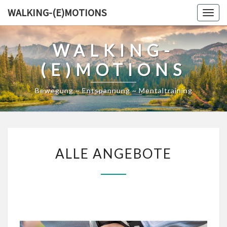
Skip
WALKING-(E)MOTIONS
Togg
to
navig
content
WALKING-
(E)MOTIONS
Bewegung ~ Entspannung ~ Mentaltraining
ALLE
ALLE ANGEBOTE
ANGEBOTE