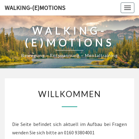
Skip
WALKING-(E)MOTIONS
Togg
to
navig
content
WALKING-
(E)MOTIONS
Bewegung ~ Entspannung ~ Mentaltraining
WILLKOMMEN
WILLKOMMEN
Die Seite befindet sich aktuell im Aufbau bei Fragen
wenden Sie sich bitte an 0160 93804001